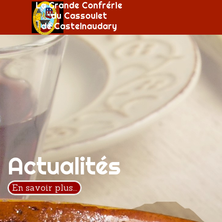
Aller au contenu
La Grande Confrérie
Sauter le menu
du Cassoulet
de Castelnaudary
Actualités
En savoir plus...